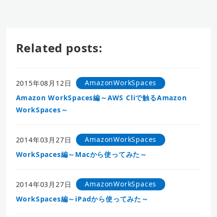
Related posts:
AmazonWorkSpaces
2015年08月12日
Amazon WorkSpaces編～AWS Cliで触るAmazon
WorkSpaces～
AmazonWorkSpaces
2014年03月27日
WorkSpaces編～Macから使ってみた～
AmazonWorkSpaces
2014年03月27日
WorkSpaces編～iPadから使ってみた～